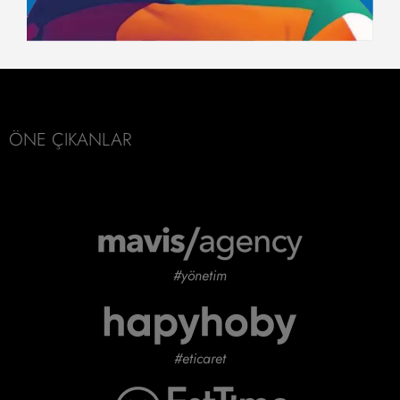
ÖNE ÇIKANLAR
#yönetim
#eticaret