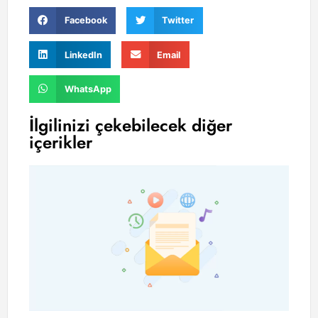
Facebook
Twitter
LinkedIn
Email
WhatsApp
İlgilinizi çekebilecek diğer
içerikler
Wo
Do
İn
E-
Ad
Ge