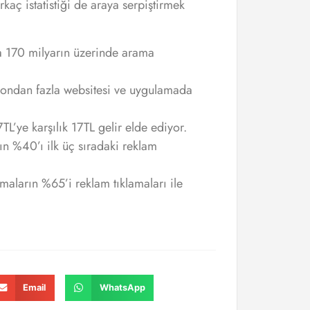
aç istatistiği de araya serpiştirmek
a 170 milyarın üzerinde arama
yondan fazla websitesi ve uygulamada
TL’ye karşılık 17TL gelir elde ediyor.
n %40’ı ilk üç sıradaki reklam
maların %65’i reklam tıklamaları ile
Email
WhatsApp