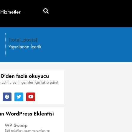
 Hizmetler
[total_posts]
Yayınlanan İçerik
0'den fazla okuyucu
.com’u yeni içerikler için takip edin!
ın WordPress Eklentisi
WP Sweep
Eski taslakları, spam yorumları ve