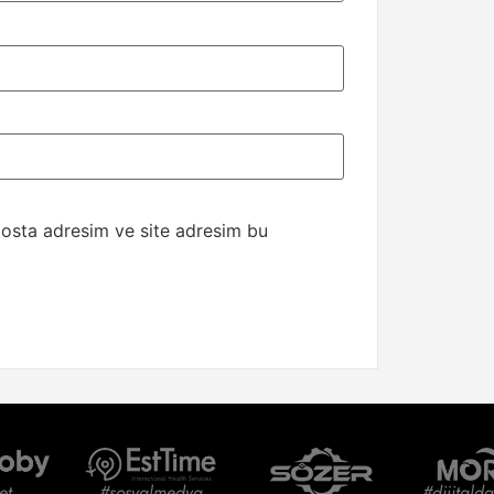
posta adresim ve site adresim bu
et
#sosyalmedya
#dijitald