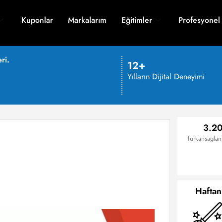
Kuponlar
Markalarım
Eğitimler
Profesyonel
ri.
12+
Yılların Dijital Deneyimi
3.20
furkansaglam
Haftan