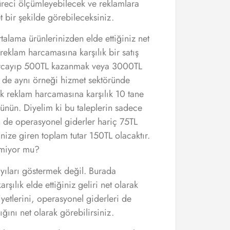
 süreci ölçümleyebilecek ve reklamlara
t bir şekilde görebileceksiniz.
talama ürünlerinizden elde ettiğiniz net
eklam harcamasına karşılık bir satış
 harcayıp 500TL kazanmak veya 3000TL
de aynı örneği hizmet sektöründe
lik reklam harcamasına karşılık 10 tane
şünün. Diyelim ki bu taleplerin sadece
en de operasyonel giderler hariç 75TL
nize giren toplam tutar 150TL olacaktır.
lmiyor mu?
yıları göstermek değil. Burada
ılık elde ettiğiniz geliri net olarak
yetlerini, operasyonel giderleri de
ğını net olarak görebilirsiniz.