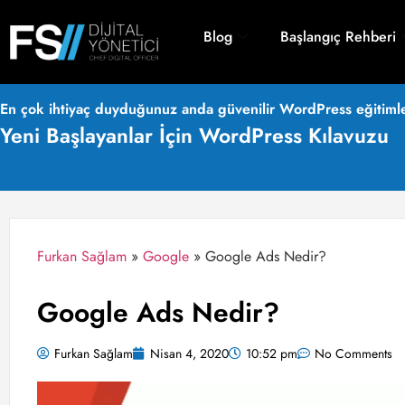
Blog
Başlangıç Rehberi
En çok ihtiyaç duyduğunuz anda güvenilir WordPress eğitimle
Yeni Başlayanlar İçin WordPress Kılavuzu
Furkan Sağlam
»
Google
»
Google Ads Nedir?
Google Ads Nedir?
Furkan Sağlam
Nisan 4, 2020
10:52 pm
No Comments