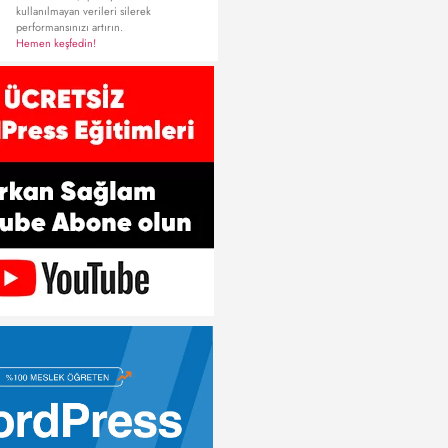
kullanılmayan verileri silerek
performansınızı artırın.
Hemen keşfedin!