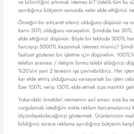
ve bilinirliğini artırmak istemez ki? Üstelik tüm bu
ayırdığınız bütçenin sonunda neler elde ettiğinizi ne
Örneğin bir e-ticaret siteniz olduğunu düşünün ve or
karın 50TL olduğunu varsayalım. Şimdide her 30TL r
elde ettiğinizi düşünün. Böyle bir tabloda 300TL
harcayıp 5000TL kazanmak istemez misiniz? Şimdi 
faaliyet gösteren bir işletme için düşünelim. 100TL’
telefon araması / iletişim formu talebi aldığınızı dü
%20’sini yani 2 tanesini işe çevirebildiniz. Her işt
kar elde etmiş olduğunuzu varsayarsak bu işten cebi
Eee 100TL verip 150TL elde etmek size mantıklı ge
Yukarıdaki örnekleri vermemin asıl amacı size bu sa
vurgulamak istediğim nokta reklam harcamalarınız karş
ölçümleyebileceğinizi göstermek. Ürünlerinizin mali
bildiğiniz sürece reklama ayırdığınız bütçenin karşılı