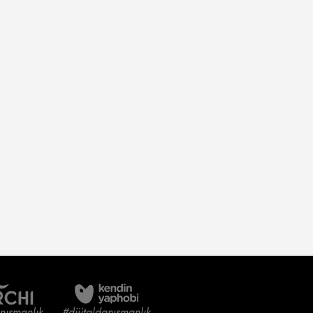
anışmanlık
#dijitaldanışmanlık