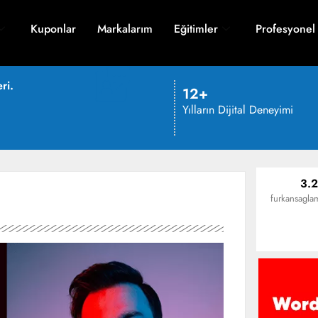
Kuponlar
Markalarım
Eğitimler
Profesyonel
ri.
12+
Yılların Dijital Deneyimi
3.2
furkansaglam