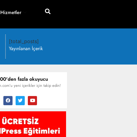
 Hizmetler
[total_posts]
Yayınlanan İçerik
00'den fazla okuyucu
.com’u yeni içerikler için takip edin!