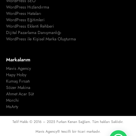
WordPress SEO
WordPress Hızlandırma
WordPress Hataları
WordPress Eğitimleri
WordPress Eklenti Rehberi
Dijital Pazarlama Danışmanlığı
WordPress ile Kişisel Marka Oluşturma
Markalarım
Mavis Agency
Hapy Hoby
Kumaş Fırsatı
Sözer Makina
Ahmet Acar Süt
Morchi
MsArty
Telif Hakkı © 2016 – 2025 Furkan Kenan Sağlam. Tüm hakları Saklıdır.
Mavis Agency® tescilli bir ticari markadır.