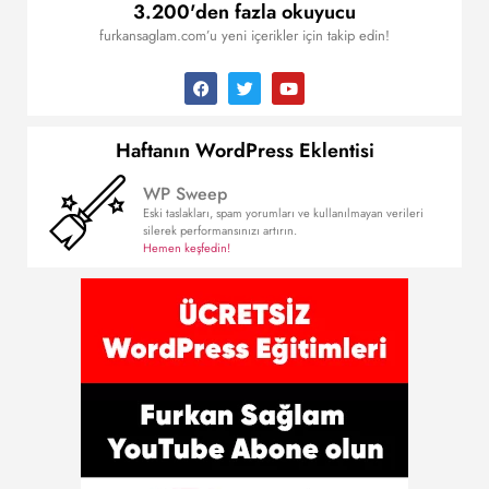
3.200'den fazla okuyucu
furkansaglam.com’u yeni içerikler için takip edin!
Haftanın WordPress Eklentisi
WP Sweep
Eski taslakları, spam yorumları ve kullanılmayan verileri
silerek performansınızı artırın.
Hemen keşfedin!