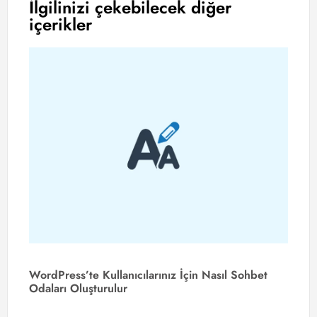
İlgilinizi çekebilecek diğer
içerikler
Wo
Yaz
Bo
Ko
De
WordPress’te Kullanıcılarınız İçin Nasıl Sohbet
Odaları Oluşturulur