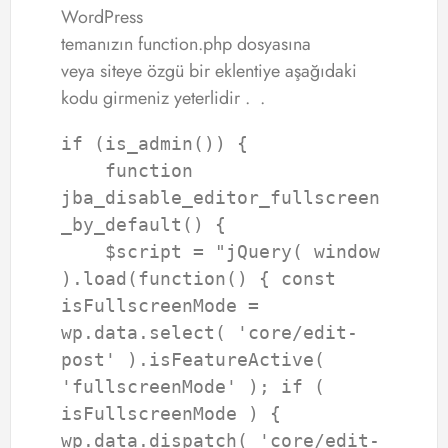
WordPress
temanızın function.php dosyasına
veya siteye özgü bir eklentiye aşağıdaki
kodu girmeniz yeterlidir . .
if (is_admin()) { 

    function 
jba_disable_editor_fullscreen
_by_default() {

    $script = "jQuery( window 
).load(function() { const 
isFullscreenMode = 
wp.data.select( 'core/edit-
post' ).isFeatureActive( 
'fullscreenMode' ); if ( 
isFullscreenMode ) { 
wp.data.dispatch( 'core/edit-