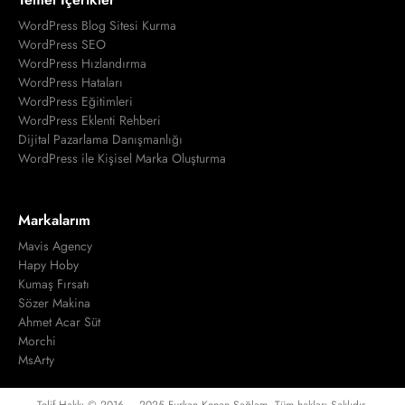
WordPress Blog Sitesi Kurma
WordPress SEO
WordPress Hızlandırma
WordPress Hataları
WordPress Eğitimleri
WordPress Eklenti Rehberi
Dijital Pazarlama Danışmanlığı
WordPress ile Kişisel Marka Oluşturma
Markalarım
Mavis Agency
Hapy Hoby
Kumaş Fırsatı
Sözer Makina
Ahmet Acar Süt
Morchi
MsArty
Telif Hakkı © 2016 – 2025 Furkan Kenan Sağlam. Tüm hakları Saklıdır.