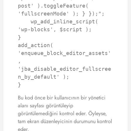
post' ).toggleFeature( 
'fullscreenMode' ); } });";

    wp_add_inline_script( 
'wp-blocks', $script );

}

add_action( 
'enqueue_block_editor_assets'
, 
'jba_disable_editor_fullscree
n_by_default' );

}
Bu kod önce bir kullanıcının bir yönetici
alanı sayfası görüntüleyip
görüntülemediğini kontrol eder. Öyleyse,
tam ekran düzenleyicinin durumunu kontrol
eder.