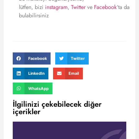
lütfen, bizi
instagram
,
Twitter
ve
Facebook
‘ta da
bulabilirsiniz
Facebook
Twitter
LinkedIn
Email
WhatsApp
İlgilinizi çekebilecek diğer
içerikler
Wo
Tü
Si