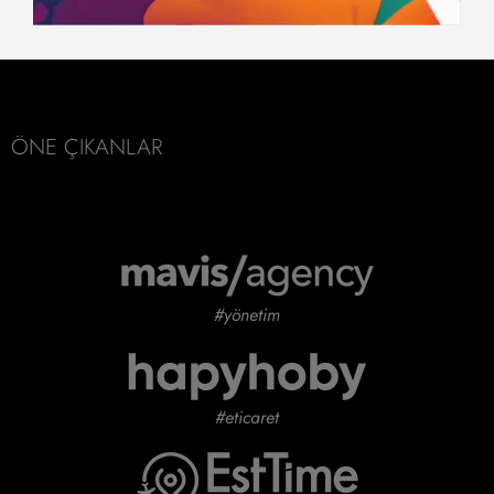
ÖNE ÇIKANLAR
#yönetim
#eticaret