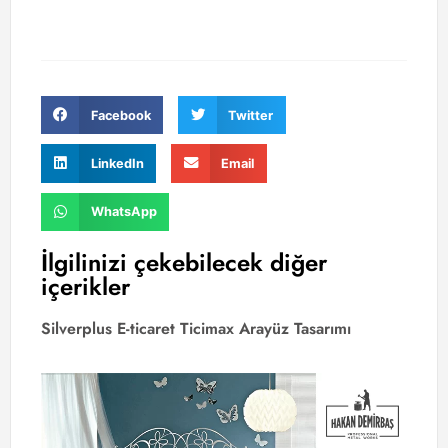
Facebook
Twitter
LinkedIn
Email
WhatsApp
İlgilinizi çekebilecek diğer
içerikler
Silverplus E-ticaret Ticimax Arayüz Tasarımı
Re
Sat
Ar