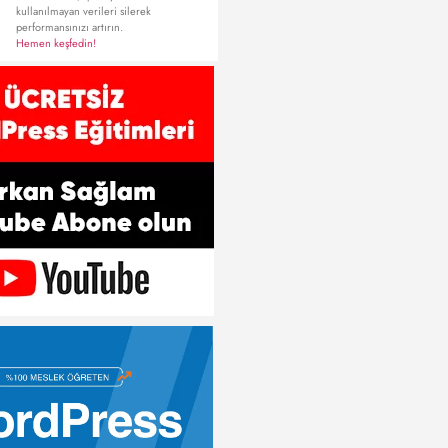
kullanılmayan verileri silerek
performansınızı artırın.
Hemen keşfedin!