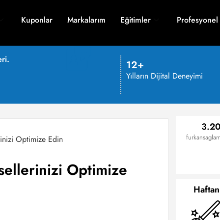
Kuponlar
Markalarım
Eğitimler
Profesyonel
ri.
12+
Yılların Dijital Deneyimi
3.20
furkansaglam
rinizi Optimize Edin
sellerinizi Optimize
Haftan