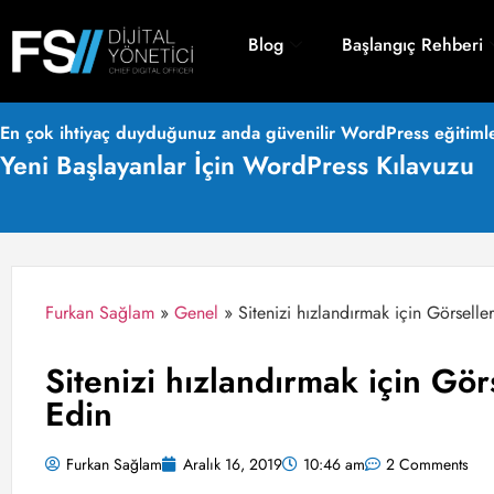
Blog
Başlangıç Rehberi
En çok ihtiyaç duyduğunuz anda güvenilir WordPress eğitimle
Yeni Başlayanlar İçin WordPress Kılavuzu
Furkan Sağlam
»
Genel
»
Sitenizi hızlandırmak için Görselle
Sitenizi hızlandırmak için Gör
Edin
Furkan Sağlam
Aralık 16, 2019
10:46 am
2 Comments