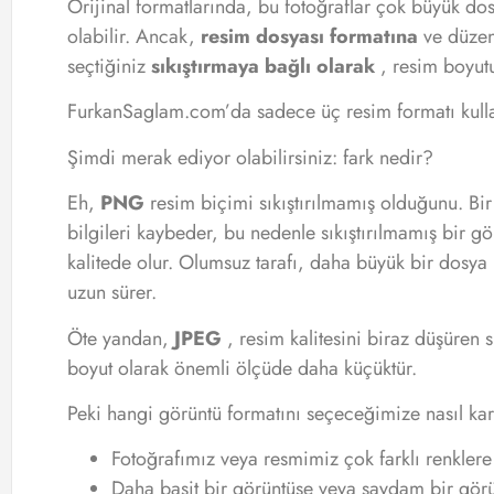
Orijinal formatlarında, bu fotoğraflar çok büyük do
olabilir. Ancak,
resim dosyası formatına
ve düzen
seçtiğiniz
sıkıştırmaya bağlı olarak
, resim boyutu
FurkanSaglam.com’da sadece üç resim formatı kul
Şimdi merak ediyor olabilirsiniz: fark nedir?
Eh,
PNG
resim biçimi sıkıştırılmamış olduğunu. Bir
bilgileri kaybeder, bu nedenle sıkıştırılmamış bir g
kalitede olur. Olumsuz tarafı, daha büyük bir dosy
uzun sürer.
Öte yandan,
JPEG
, resim kalitesini biraz düşüren s
boyut olarak önemli ölçüde daha küçüktür.
Peki hangi görüntü formatını seçeceğimize nasıl kar
Fotoğrafımız veya resmimiz çok farklı renklere
Daha basit bir görüntüse veya saydam bir gör