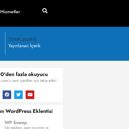
 Hizmetler
[total_posts]
Yayınlanan İçerik
0'den fazla okuyucu
.com’u yeni içerikler için takip edin!
ın WordPress Eklentisi
WP Sweep
Eski taslakları, spam yorumları ve