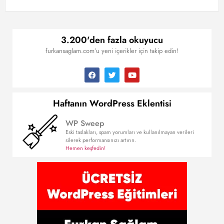
3.200'den fazla okuyucu
furkansaglam.com’u yeni içerikler için takip edin!
Haftanın WordPress Eklentisi
WP Sweep
Eski taslakları, spam yorumları ve kullanılmayan verileri
silerek performansınızı artırın.
Hemen keşfedin!