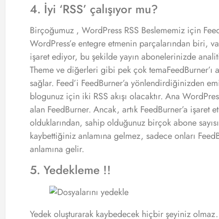
4. İyi ‘RSS’ çalışıyor mu?
Birçoğumuz , WordPress RSS Beslememiz için FeedB
WordPress’e entegre etmenin parçalarından biri, var
işaret ediyor, bu şekilde yayın abonelerinizde analit
Theme ve diğerleri gibi pek çok tema
FeedBurner’ı 
sağlar. Feed’i FeedBurner’a yönlendirdiğinizden emi
blogunuz için iki RSS akışı olacaktır. Ana WordPre
alan FeedBurner. Ancak, artık FeedBurner’a işaret e
olduklarından, sahip olduğunuz birçok abone sayısı
kaybettiğiniz anlamına gelmez, sadece onları Feed
anlamına gelir.
5. Yedekleme !!
Yedek oluşturarak kaybedecek hiçbir şeyiniz olmaz.