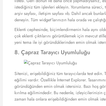
listesi. Geri dönün ve daha önce yapmadıysanız, e
istediğiniz tüm işlevleri ekleyin. Yorumlama süreci, 
arşiv sayfası, iletişim sayfası vb. Dahil ancak bunlar
deneyin. Tüm widget’larınızın hala orada ve çalıştı
Eklenti cephesinde, biçimlendirmenin hala aynı ol
çok eklenti çıktılarını görüntülemek için mevcut still
yeni tema ile iyi göründüklerinden emin olmak isters
8. Çapraz Tarayıcı Uyumluluğu
Sitenizi, erişebildiğiniz tüm tarayıcılarda test edin. T
eğilimi vardır. Özellikle İnternet Explorer. Tasarımın
göründüğünden emin olmak istersiniz. Bazı hoş görün
kırılma eğilimindedir. Bu nedenle, izleyicilerinizin 
zaman hala onlara erişebildiğinden emin olmak ister