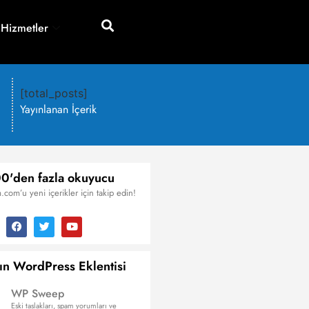
 Hizmetler
[total_posts]
Yayınlanan İçerik
0'den fazla okuyucu
.com’u yeni içerikler için takip edin!
ın WordPress Eklentisi
WP Sweep
Eski taslakları, spam yorumları ve