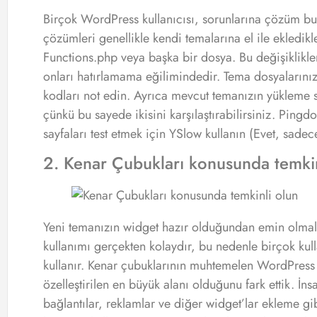
Birçok WordPress kullanıcısı, sorunlarına çözüm bul
çözümleri genellikle kendi temalarına el ile ekledikle
Functions.php veya başka bir dosya. Bu değişiklikler
onları hatırlamama eğilimindedir. Tema dosyalarınız
kodları not edin. Ayrıca mevcut temanızın yükleme sü
çünkü bu sayede ikisini karşılaştırabilirsiniz. Pingdo
sayfaları test etmek için YSlow kullanın (Evet, sadece
2. Kenar Çubukları konusunda temkin
Yeni temanızın widget hazır olduğundan emin olmalı
kullanımı gerçekten kolaydır, bu nedenle birçok kull
kullanır. Kenar çubuklarının muhtemelen WordPress si
özelleştirilen en büyük alanı olduğunu fark ettik. İns
bağlantılar, reklamlar ve diğer widget’lar ekleme gi