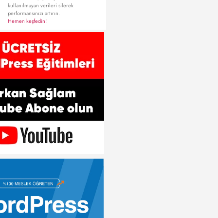
kullanılmayan verileri silerek
performansınızı artırın.
Hemen keşfedin!