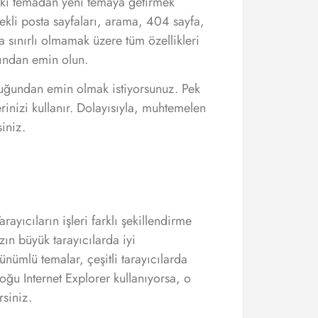
ski temadan yeni temaya getirmek
tekli posta sayfaları, arama, 404 sayfa,
la sınırlı olmamak üzere tüm özellikleri
ğından emin olun.
duğundan emin olmak istiyorsunuz. Pek
erinizi kullanır. Dolayısıyla, muhtemelen
iniz.
arayıcıların işleri farklı şekillendirme
ızın büyük tarayıcılarda iyi
ümlü temalar, çeşitli tarayıcılarda
çoğu Internet Explorer kullanıyorsa, o
siniz.