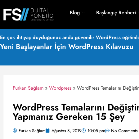
Blog
Başlangıç Rehberi
En çok ihtiyaç duyduğunuz anda güvenilir WordPress eğitimle
Yeni Başlayanlar İçin WordPress Kılavuzu
Furkan Sağlam
»
Wordpress
»
WordPress Temalarını Değişt
WordPress Temalarını Değişt
Yapmanız Gereken 15 Şey
Furkan Sağlam
Ağustos 8, 2019
10:05 pm
No Comments