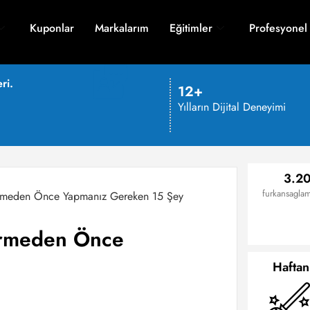
Kuponlar
Markalarım
Eğitimler
Profesyonel
ri.
12+
Yılların Dijital Deneyimi
3.20
furkansaglam
irmeden Önce Yapmanız Gereken 15 Şey
irmeden Önce
Haftan