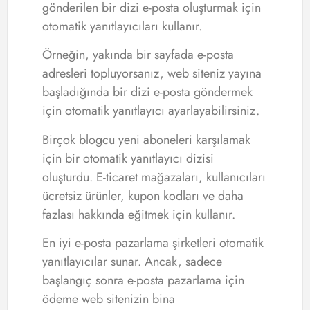
gönderilen bir dizi e-posta oluşturmak için
otomatik yanıtlayıcıları kullanır.
Örneğin, yakında bir sayfada e-posta
adresleri topluyorsanız, web siteniz yayına
başladığında bir dizi e-posta göndermek
için otomatik yanıtlayıcı ayarlayabilirsiniz.
Birçok blogcu yeni aboneleri karşılamak
için bir otomatik yanıtlayıcı dizisi
oluşturdu. E-ticaret mağazaları, kullanıcıları
ücretsiz ürünler, kupon kodları ve daha
fazlası hakkında eğitmek için kullanır.
En iyi e-posta pazarlama şirketleri otomatik
yanıtlayıcılar sunar. Ancak, sadece
başlangıç ​​sonra e-posta pazarlama için
ödeme web sitenizin bina