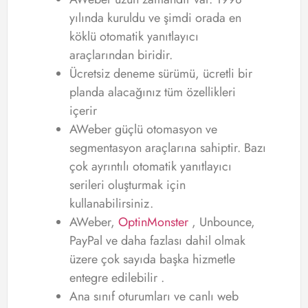
yılında kuruldu ve şimdi orada en
köklü otomatik yanıtlayıcı
araçlarından biridir.
Ücretsiz deneme sürümü, ücretli bir
planda alacağınız tüm özellikleri
içerir
AWeber güçlü otomasyon ve
segmentasyon araçlarına sahiptir. Bazı
çok ayrıntılı otomatik yanıtlayıcı
serileri oluşturmak için
kullanabilirsiniz.
AWeber,
OptinMonster
, Unbounce,
PayPal ve daha fazlası dahil olmak
üzere çok sayıda başka hizmetle
entegre edilebilir .
Ana sınıf oturumları ve canlı web