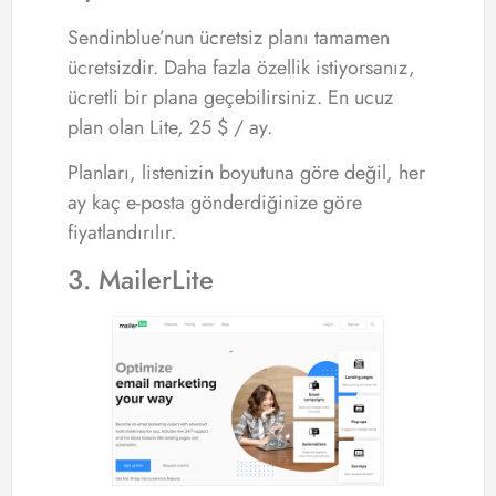
Sendinblue’nun ücretsiz planı tamamen
ücretsizdir. Daha fazla özellik istiyorsanız,
ücretli bir plana geçebilirsiniz. En ucuz
plan olan Lite, 25 $ / ay.
Planları, listenizin boyutuna göre değil, her
ay kaç e-posta gönderdiğinize göre
fiyatlandırılır.
3. MailerLite