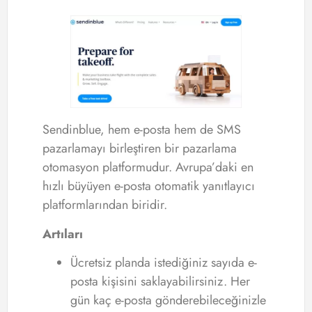
Sendinblue, hem e-posta hem de SMS
pazarlamayı birleştiren bir pazarlama
otomasyon platformudur. Avrupa’daki en
hızlı büyüyen e-posta otomatik yanıtlayıcı
platformlarından biridir.
Artıları
Ücretsiz planda istediğiniz sayıda e-
posta kişisini saklayabilirsiniz. Her
gün kaç e-posta gönderebileceğinizle