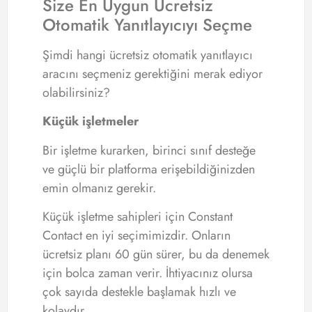
Size En Uygun Ücretsiz
Otomatik Yanıtlayıcıyı Seçme
Şimdi hangi ücretsiz otomatik yanıtlayıcı
aracını seçmeniz gerektiğini merak ediyor
olabilirsiniz?
Küçük işletmeler
Bir işletme kurarken, birinci sınıf desteğe
ve güçlü bir platforma erişebildiğinizden
emin olmanız gerekir.
Küçük işletme sahipleri için Constant
Contact en iyi seçimimizdir. Onların
ücretsiz planı 60 gün sürer, bu da denemek
için bolca zaman verir. İhtiyacınız olursa
çok sayıda destekle başlamak hızlı ve
kolaydır.