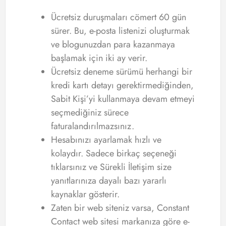
Ücretsiz duruşmaları cömert 60 gün
sürer. Bu, e-posta listenizi oluşturmak
ve blogunuzdan para kazanmaya
başlamak için iki ay verir.
Ücretsiz deneme sürümü herhangi bir
kredi kartı detayı gerektirmediğinden,
Sabit Kişi’yi kullanmaya devam etmeyi
seçmediğiniz sürece
faturalandırılmazsınız.
Hesabınızı ayarlamak hızlı ve
kolaydır. Sadece birkaç seçeneği
tıklarsınız ve Sürekli İletişim size
yanıtlarınıza dayalı bazı yararlı
kaynaklar gösterir.
Zaten bir web siteniz varsa, Constant
Contact web sitesi markanıza göre e-