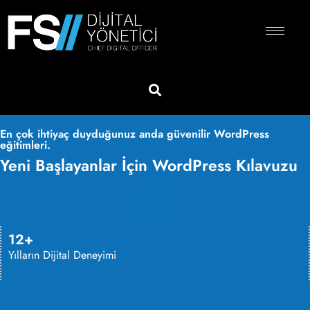
En çok ihtiyaç duyduğunuz anda güvenilir WordPress
eğitimleri.
Yeni Başlayanlar İçin WordPress Kılavuzu
12+
Yılların Dijital Deneyimi