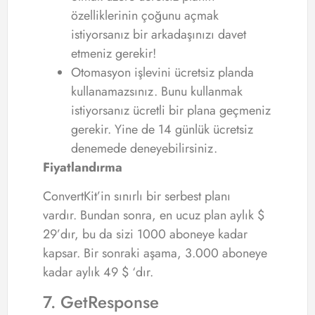
özelliklerinin çoğunu açmak
istiyorsanız bir arkadaşınızı davet
etmeniz gerekir!
Otomasyon işlevini ücretsiz planda
kullanamazsınız. Bunu kullanmak
istiyorsanız ücretli bir plana geçmeniz
gerekir. Yine de 14 günlük ücretsiz
denemede deneyebilirsiniz.
Fiyatlandırma
ConvertKit’in sınırlı bir serbest planı
vardır. Bundan sonra, en ucuz plan aylık $
29’dır, bu da sizi 1000 aboneye kadar
kapsar. Bir sonraki aşama, 3.000 aboneye
kadar aylık 49 $ ‘dır.
7. GetResponse