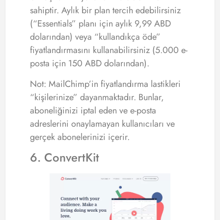
sahiptir. Aylık bir plan tercih edebilirsiniz
(“Essentials” planı için aylık 9,99 ABD
dolarından) veya “kullandıkça öde”
fiyatlandırmasını kullanabilirsiniz (5.000 e-
posta için 150 ABD dolarından).
Not: MailChimp’in fiyatlandırma lastikleri
“kişilerinize” dayanmaktadır. Bunlar,
aboneliğinizi iptal eden ve e-posta
adreslerini onaylamayan kullanıcıları ve
gerçek abonelerinizi içerir.
6. ConvertKit