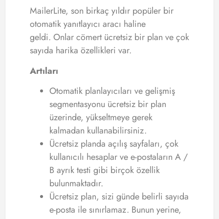
MailerLite, son birkaç yıldır popüler bir
otomatik yanıtlayıcı aracı haline
geldi. Onlar cömert ücretsiz bir plan ve çok
sayıda harika özellikleri var.
Artıları
Otomatik planlayıcıları ve gelişmiş
segmentasyonu ücretsiz bir plan
üzerinde, yükseltmeye gerek
kalmadan kullanabilirsiniz.
Ücretsiz planda açılış sayfaları, çok
kullanıcılı hesaplar ve e-postaların A /
B ayrık testi gibi birçok özellik
bulunmaktadır.
Ücretsiz plan, sizi günde belirli sayıda
e-posta ile sınırlamaz. Bunun yerine,