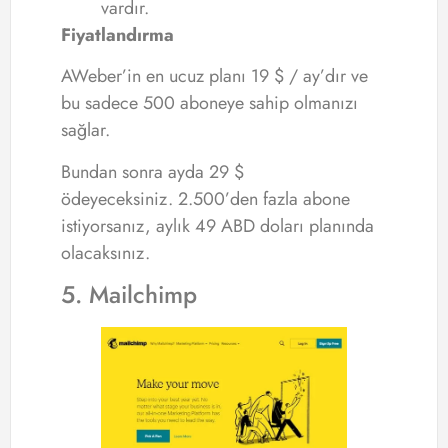
vardır.
Fiyatlandırma
AWeber’in en ucuz planı 19 $ / ay’dır ve
bu sadece 500 aboneye sahip olmanızı
sağlar.
Bundan sonra ayda 29 $
ödeyeceksiniz. 2.500’den fazla abone
istiyorsanız, aylık 49 ABD doları planında
olacaksınız.
5. Mailchimp