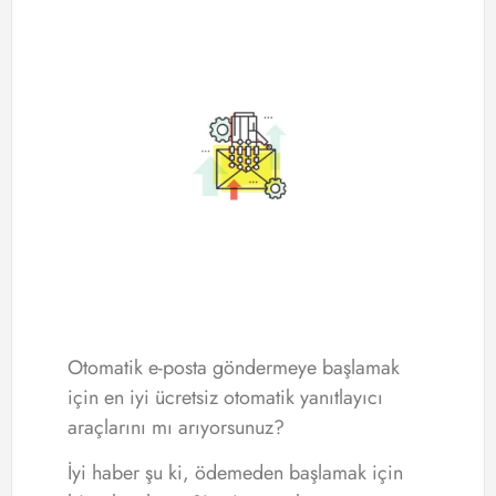
Otomatik e-posta göndermeye başlamak
için en iyi ücretsiz otomatik yanıtlayıcı
araçlarını mı arıyorsunuz?
İyi haber şu ki, ödemeden başlamak için