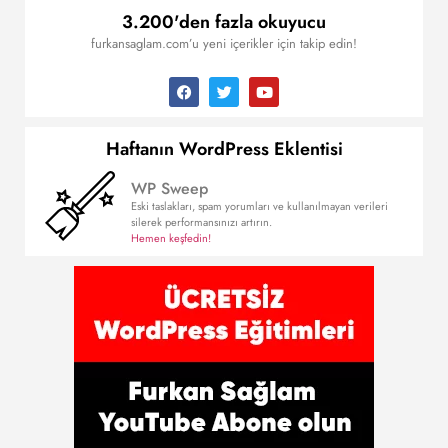
3.200'den fazla okuyucu
furkansaglam.com’u yeni içerikler için takip edin!
Haftanın WordPress Eklentisi
WP Sweep
Eski taslakları, spam yorumları ve kullanılmayan verileri
silerek performansınızı artırın.
Hemen keşfedin!