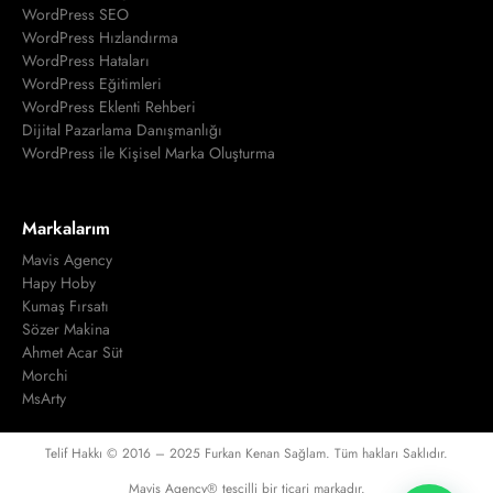
WordPress SEO
WordPress Hızlandırma
WordPress Hataları
WordPress Eğitimleri
WordPress Eklenti Rehberi
Dijital Pazarlama Danışmanlığı
WordPress ile Kişisel Marka Oluşturma
Markalarım
Mavis Agency
Hapy Hoby
Kumaş Fırsatı
Sözer Makina
Ahmet Acar Süt
Morchi
MsArty
Telif Hakkı © 2016 – 2025 Furkan Kenan Sağlam. Tüm hakları Saklıdır.
Mavis Agency® tescilli bir ticari markadır.