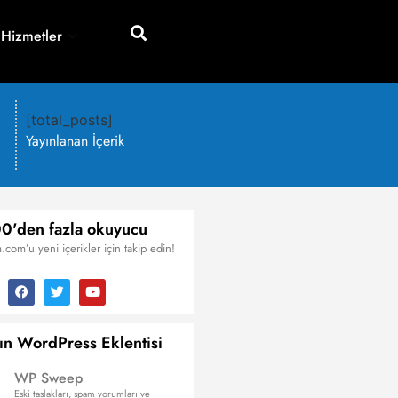
 Hizmetler
[total_posts]
Yayınlanan İçerik
0'den fazla okuyucu
.com’u yeni içerikler için takip edin!
ın WordPress Eklentisi
WP Sweep
Eski taslakları, spam yorumları ve