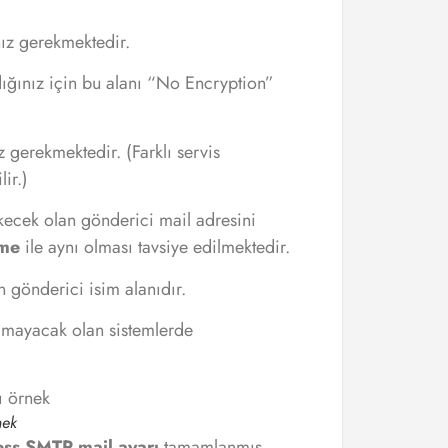
nız gerekmektedir.
ğınız için bu alanı “No Encryption”
 gerekmektedir. (Farklı servis
ir.)
ecek olan gönderici mail adresini
me
ile aynı olması tavsiye edilmektedir.
gönderici isim alanıdır.
lmayacak olan sistemlerde
nek
ss SMTP mail ayarı
tamamlanmış