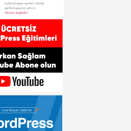
kullanılmayan verileri silerek
performansınızı artırın.
Hemen keşfedin!