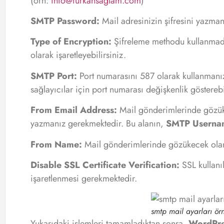
(örn:
info@furkansaglam.com
)
SMTP Password:
Mail adresinizin şifresini yazma
Type of Encryption:
Şifreleme methodu kullanmadı
olarak işaretleyebilirsiniz.
SMTP Port:
Port numarasını 587 olarak kullanmanız
sağlayıcılar için port numarası değişkenlik gösterebil
From Email Address:
Mail gönderimlerinde gözük
yazmanız gerekmektedir. Bu alanın,
SMTP Userna
From Name:
Mail gönderimlerinde gözükecek olan 
Disable SSL Certificate Verification:
SSL kullanı
işaretlenmesi gerekmektedir.
smtp mail ayarları ör
Yukarıdaki işlemleri tamamladıktan sonra,
WordPre