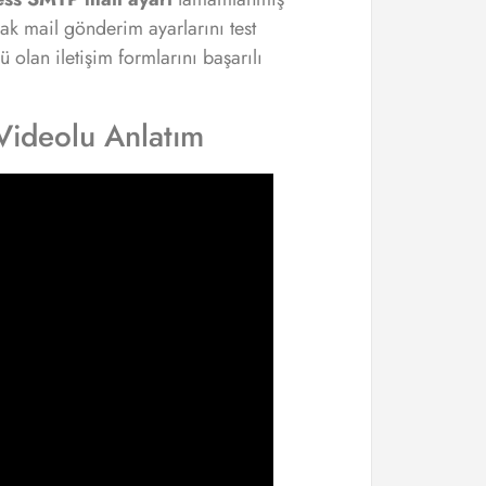
ak mail gönderim ayarlarını test
 olan iletişim formlarını başarılı
Videolu Anlatım