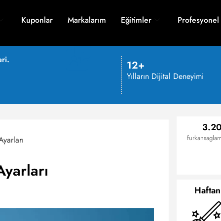
Kuponlar
Markalarım
Eğitimler
Profesyonel
ri.
12+
Yılların Dijital Deneyimi
3.20
furkansaglam
yarları
yarları
Haftan