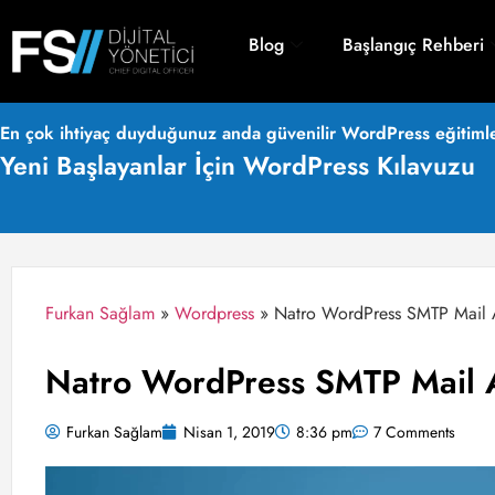
Blog
Başlangıç Rehberi
En çok ihtiyaç duyduğunuz anda güvenilir WordPress eğitimle
Yeni Başlayanlar İçin WordPress Kılavuzu
Furkan Sağlam
»
Wordpress
»
Natro WordPress SMTP Mail A
Natro WordPress SMTP Mail A
Furkan Sağlam
Nisan 1, 2019
8:36 pm
7 Comments