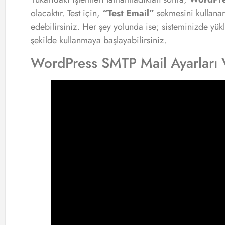
olacaktır. Test için,
“Test Email”
sekmesini kullanar
edebilirsiniz. Her şey yolunda ise; sisteminizde yüklü
şekilde kullanmaya başlayabilirsiniz.
WordPress SMTP Mail Ayarları 