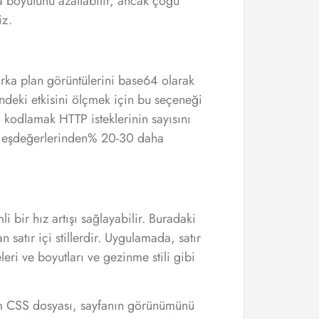
a boyutunu azaltabilir, ancak çoğu
iz.
arka plan görüntülerini base64 olarak
ndeki etkisini ölçmek için bu seçeneği
a kodlamak HTTP isteklerinin sayısını
ili eşdeğerlerinden% 20-30 daha
li bir hız artışı sağlayabilir. Buradaki
n satır içi stillerdir. Uygulamada, satır
leri ve boyutları ve gezinme stili gibi
tam CSS dosyası, sayfanın görünümünü