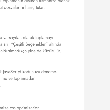
ını toplamanın dışında tutmanıza olanak
 dosyalarını hariç tutar.
a varsayılan olarak toplamayı
aları, “Çeşitli Seçenekler” altında
kaldırılmadıkça yine de küçültülür.
ek JavaScript kodunuzu deneme-
ültme ve toplamadan
.