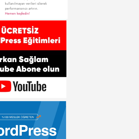
kullanılmayan verileri silerek
performansınızı artırın.
Hemen keşfedin!