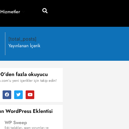
 Hizmetler
[total_posts]
Yayınlanan İçerik
0'den fazla okuyucu
.com’u yeni içerikler için takip edin!
ın WordPress Eklentisi
WP Sweep
Eski taslakları, spam yorumları ve