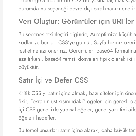
önbelleğe alınabilir bir CSS dosyasına taşımak sayf
durumda bu seçeneği devre dışı bırakmanızı önerir
Veri Oluştur: Görüntüler için URI’ler
Bu seçenek etkinleştirildiğinde, Autoptimize küçük 
kodlar ve bunları CSS’ye gömür. Sayfa hızınız üzeri
test etmenizi öneririz. Görüntüleri base64 formatın
azaltırken , base64 temsil dosyaları tipik olarak ik
büyüktür.
Satır İçi ve Defer CSS
Kritik CSS’yi satır içine almak, bazı siteler için önem
fikir, “ekranın üst kısmındaki” öğeler için gerekli ola
içi CSS genellikle yapısal öğeler, genel yazı tipi aile
öğeleri hedefler.
Bu temel unsurları satır içine alarak, daha büyük 