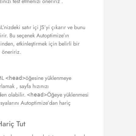
ınızı test etmenizi öneririz .
’nizdeki satır içi JS’yi çıkarır ve bunu
tirir. Bu seçenek Autoptimize’ın
nden, etkinleştirmek için belirli bir
 öneririz.
TML
öğesine yüklenmeye
<head>
lamak , sayfa hızınızı
en olabilir.
Öğeye yüklenmesi
<head>
syalarını Autoptimize’dan hariç
ariç Tut