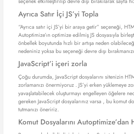
seçenek etkinleştirilip devre dışı bırakılarak sayfa hız
Ayrıca Satır İçi JS’yi Topla
“Ayrıca satır içi JS’yi bir araya getir” seçeneği, HTML
Autoptimize’ın optimize edilmiş JS dosyasıyla birleş
önbellek boyutunda hızlı bir artışa neden olabileceği
nedeniniz yoksa bu seçeneği devre dışı bırakmanızı
JavaScript’i içeri zorla
Çoğu durumda, JavaScript dosyalarını sitenizin H
zorlamanızı önermiyoruz . JS’yi erken yüklemeye zor
yavaşlatabilecek oluşturmayı engelleyen öğelere ned
gereken JavaScript dosyalarınız varsa , bu komut do
tutmanızı öneririz.
Komut Dosyalarını Autoptimize’dan H