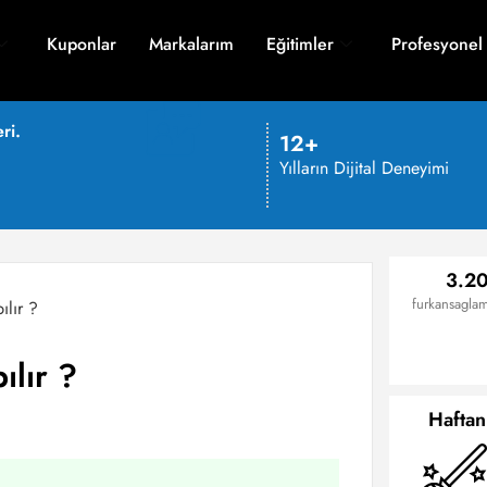
Kuponlar
Markalarım
Eğitimler
Profesyonel
ri.
12+
Yılların Dijital Deneyimi
3.20
furkansaglam
ılır ?
ılır ?
Haftan