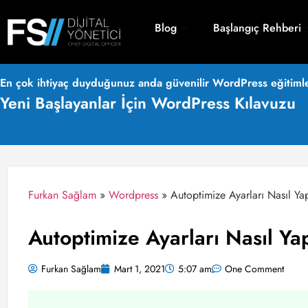
Blog
Başlangıç Rehberi
En çok ihtiyaç duyduğunuz anda güvenilir WordPress eğitimle
Yeni Başlayanlar İçin WordPress Kılavuzu
Furkan Sağlam
»
Wordpress
»
Autoptimize Ayarları Nasıl Yap
Autoptimize Ayarları Nasıl Yap
Furkan Sağlam
Mart 1, 2021
5:07 am
One Comment