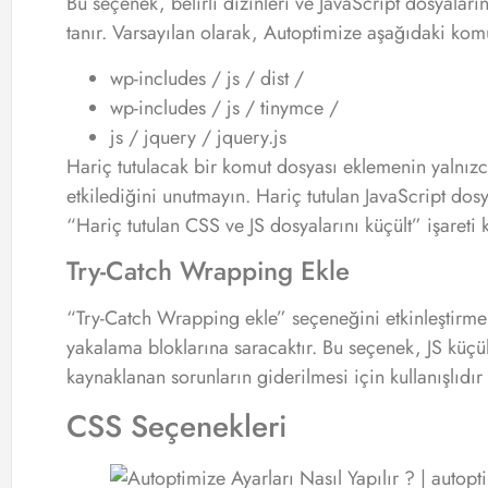
Bu seçenek, belirli dizinleri ve JavaScript dosyalar
tanır. Varsayılan olarak, Autoptimize aşağıdaki komut
wp-includes / js / dist /
wp-includes / js / tinymce /
js / jquery / jquery.js
Hariç tutulacak bir komut dosyası eklemenin yalnızc
etkilediğini unutmayın. Hariç tutulan JavaScript dosy
“Hariç tutulan CSS ve JS dosyalarını küçült” işareti 
Try-Catch Wrapping Ekle
“Try-Catch Wrapping ekle” seçeneğini etkinleştirm
yakalama bloklarına saracaktır. Bu seçenek, JS küç
kaynaklanan sorunların giderilmesi için kullanışlıdır 
CSS Seçenekleri