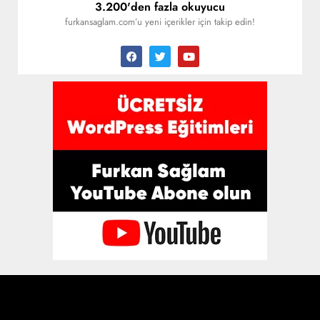
3.200'den fazla okuyucu
furkansaglam.com’u yeni içerikler için takip edin!