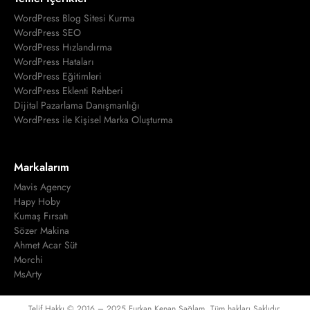
WordPress Blog Sitesi Kurma
WordPress SEO
WordPress Hızlandırma
WordPress Hataları
WordPress Eğitimleri
WordPress Eklenti Rehberi
Dijital Pazarlama Danışmanlığı
WordPress ile Kişisel Marka Oluşturma
Markalarım
Mavis Agency
Hapy Hoby
Kumaş Fırsatı
Sözer Makina
Ahmet Acar Süt
Morchi
MsArty
Telif Hakkı © 2016 – 2025 Furkan Kenan Sağlam. Tüm hakları Saklıdır.