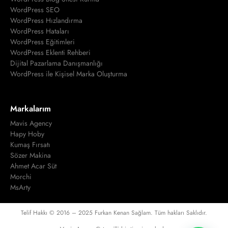
WordPress SEO
WordPress Hızlandırma
WordPress Hataları
WordPress Eğitimleri
WordPress Eklenti Rehberi
Dijital Pazarlama Danışmanlığı
WordPress ile Kişisel Marka Oluşturma
Markalarım
Mavis Agency
Hapy Hoby
Kumaş Fırsatı
Sözer Makina
Ahmet Acar Süt
Morchi
MsArty
Telif Hakkı © 2016 – 2025 Furkan Kenan Sağlam. Tüm hakları Saklıdır.