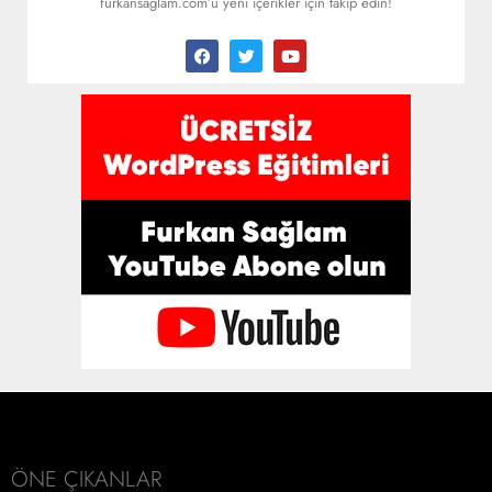
furkansaglam.com’u yeni içerikler için takip edin!
ÖNE ÇIKANLAR