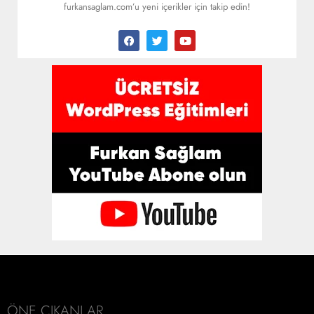
furkansaglam.com’u yeni içerikler için takip edin!
ÖNE ÇIKANLAR