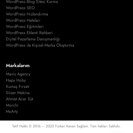
WordPress Blog Sitesi Kurma
WordPress SEO
WordPress Hızlandırma
WordPress Hataları
WordPress Eğitimleri
WordPress Eklenti Rehberi
Dijital Pazarlama Danışmanlığı
WordPress ile Kişisel Marka Oluşturma
Markalarım
Mavis Agency
Hapy Hoby
Kumaş Fırsatı
Sözer Makina
Ahmet Acar Süt
Morchi
MsArty
Telif Hakkı © 2016 – 2025 Furkan Kenan Sağlam. Tüm hakları Saklıdır.